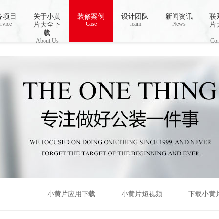
视频,下载小黄片免费
务项目
关于小黄
装修案例
设计团队
新闻资讯
联
rvice
Case
Team
News
片大全下
片
载
About Us
Con
小黄片应用下载
小黄片短视频
下载小黄