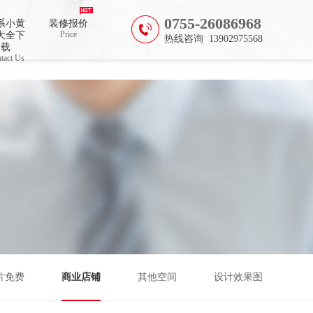
0755-26086968
系小黄
装修报价
Price
大全下
热线咨询 13902975568
载
tact Us
片免费
商业店铺
其他空间
设计效果图